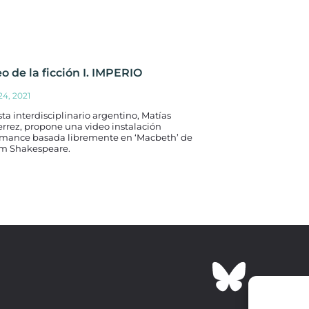
o de la ficción I. IMPERIO
4, 2021
ista interdisciplinario argentino, Matías
rrez, propone una video instalación
rmance basada libremente en ‘Macbeth’ de
am Shakespeare.