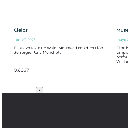
Cielos
Muse
abril 27, 2023
mayo 2
El nuevo texto de Wajdi Mouawad con dirección
El art
de Sergio Peris-Mencheta.
Umpie
perfo
Willi
SUSCRÍBETE
×