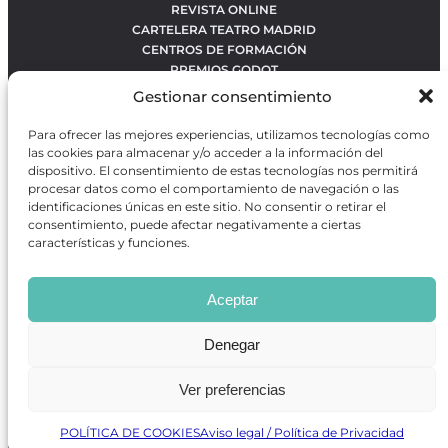
REVISTA ONLINE
CARTELERA TEATRO MADRID
CENTROS DE FORMACIÓN
PREMIOS GODOT
CONCURSOS
Gestionar consentimiento
SOBRE NOSOTROS
CONTACTO
Para ofrecer las mejores experiencias, utilizamos tecnologías como
OBRAS MÁS VOTADAS
las cookies para almacenar y/o acceder a la información del
RANKING MEJORES OBRAS
dispositivo. El consentimiento de estas tecnologías nos permitirá
procesar datos como el comportamiento de navegación o las
BÚSQUEDA AVANZADA DE OBRAS
identificaciones únicas en este sitio. No consentir o retirar el
consentimiento, puede afectar negativamente a ciertas
características y funciones.
Revista GODOT
es una revista independiente especializada
en información sobre artes escénicas de Madrid, gratuita y
Aceptar
que se distribuye en espacios escénicos, además de otros
puntos de interés turístico y de ocio de la capital.
Denegar
Ver preferencias
Revista de Artes Escénicas GODOT © 2026
Desarrollado por
Precise Future
POLÍTICA DE COOKIES
Aviso legal / Política de Privacidad