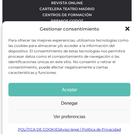
REVISTA ONLINE
CARTELERA TEATRO MADRID
CENTROS DE FORMACIÓN
PREMIOS GODOT
CONCURSOS
Gestionar consentimiento
SOBRE NOSOTROS
CONTACTO
Para ofrecer las mejores experiencias, utilizamos tecnologías como
OBRAS MÁS VOTADAS
las cookies para almacenar y/o acceder a la información del
RANKING MEJORES OBRAS
dispositivo. El consentimiento de estas tecnologías nos permitirá
procesar datos como el comportamiento de navegación o las
BÚSQUEDA AVANZADA DE OBRAS
identificaciones únicas en este sitio. No consentir o retirar el
consentimiento, puede afectar negativamente a ciertas
características y funciones.
Revista GODOT
es una revista independiente especializada
en información sobre artes escénicas de Madrid, gratuita y
Aceptar
que se distribuye en espacios escénicos, además de otros
puntos de interés turístico y de ocio de la capital.
Denegar
Ver preferencias
Revista de Artes Escénicas GODOT © 2026
Desarrollado por
Precise Future
POLÍTICA DE COOKIES
Aviso legal / Política de Privacidad