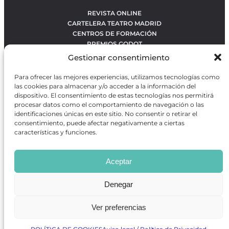
REVISTA ONLINE
CARTELERA TEATRO MADRID
CENTROS DE FORMACIÓN
PREMIOS GODOT
CONCURSOS
Gestionar consentimiento
SOBRE NOSOTROS
CONTACTO
Para ofrecer las mejores experiencias, utilizamos tecnologías como
OBRAS MÁS VOTADAS
las cookies para almacenar y/o acceder a la información del
RANKING MEJORES OBRAS
dispositivo. El consentimiento de estas tecnologías nos permitirá
procesar datos como el comportamiento de navegación o las
BÚSQUEDA AVANZADA DE OBRAS
identificaciones únicas en este sitio. No consentir o retirar el
consentimiento, puede afectar negativamente a ciertas
características y funciones.
Revista GODOT
es una revista independiente especializada
en información sobre artes escénicas de Madrid, gratuita y
Aceptar
que se distribuye en espacios escénicos, además de otros
puntos de interés turístico y de ocio de la capital.
Denegar
Ver preferencias
Revista de Artes Escénicas GODOT © 2026
Desarrollado por
Precise Future