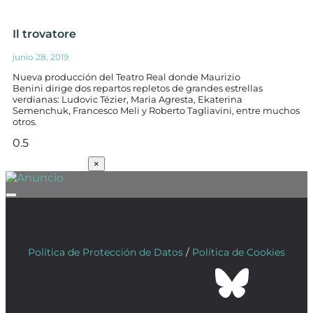
Il trovatore
junio 28, 2019
Nueva producción del Teatro Real donde Maurizio
Benini dirige dos repartos repletos de grandes estrellas
verdianas: Ludovic Tézier, Maria Agresta, Ekaterina
Semenchuk, Francesco Meli y Roberto Tagliavini, entre muchos
otros.
SUSCRÍBETE
×
Política de Protección de Datos
/
Política de Cookies