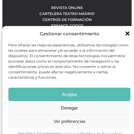
REVISTA ONLINE
CARTELERA TEATRO MADRID
CENTROS DE FORMACIÓN
PREMIOS GODOT
CONCURSOS
Gestionar consentimiento
SOBRE NOSOTROS
CONTACTO
Para ofrecer las mejores experiencias, utilizamos tecnologías como
OBRAS MÁS VOTADAS
las cookies para almacenar y/o acceder a la información del
RANKING MEJORES OBRAS
dispositivo. El consentimiento de estas tecnologías nos permitirá
procesar datos como el comportamiento de navegación o las
BÚSQUEDA AVANZADA DE OBRAS
identificaciones únicas en este sitio. No consentir o retirar el
consentimiento, puede afectar negativamente a ciertas
características y funciones.
Revista GODOT
es una revista independiente especializada
en información sobre artes escénicas de Madrid, gratuita y
Aceptar
que se distribuye en espacios escénicos, además de otros
puntos de interés turístico y de ocio de la capital.
Denegar
Ver preferencias
Revista de Artes Escénicas GODOT © 2026
Desarrollado por
Precise Future