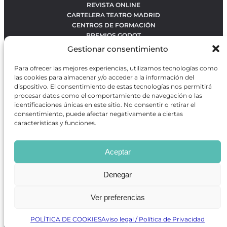
REVISTA ONLINE
CARTELERA TEATRO MADRID
CENTROS DE FORMACIÓN
PREMIOS GODOT
CONCURSOS
Gestionar consentimiento
SOBRE NOSOTROS
CONTACTO
Para ofrecer las mejores experiencias, utilizamos tecnologías como
OBRAS MÁS VOTADAS
las cookies para almacenar y/o acceder a la información del
RANKING MEJORES OBRAS
dispositivo. El consentimiento de estas tecnologías nos permitirá
procesar datos como el comportamiento de navegación o las
BÚSQUEDA AVANZADA DE OBRAS
identificaciones únicas en este sitio. No consentir o retirar el
consentimiento, puede afectar negativamente a ciertas
características y funciones.
Revista GODOT
es una revista independiente especializada
en información sobre artes escénicas de Madrid, gratuita y
Aceptar
que se distribuye en espacios escénicos, además de otros
puntos de interés turístico y de ocio de la capital.
Denegar
Ver preferencias
Revista de Artes Escénicas GODOT © 2026
Desarrollado por
Precise Future
POLÍTICA DE COOKIES
Aviso legal / Política de Privacidad