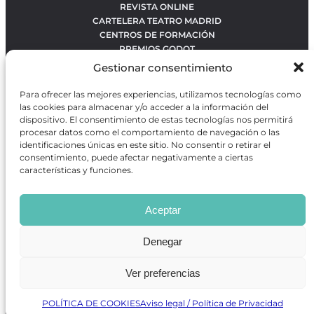
REVISTA ONLINE
CARTELERA TEATRO MADRID
CENTROS DE FORMACIÓN
PREMIOS GODOT
CONCURSOS
Gestionar consentimiento
SOBRE NOSOTROS
CONTACTO
Para ofrecer las mejores experiencias, utilizamos tecnologías como
OBRAS MÁS VOTADAS
las cookies para almacenar y/o acceder a la información del
RANKING MEJORES OBRAS
dispositivo. El consentimiento de estas tecnologías nos permitirá
procesar datos como el comportamiento de navegación o las
BÚSQUEDA AVANZADA DE OBRAS
identificaciones únicas en este sitio. No consentir o retirar el
consentimiento, puede afectar negativamente a ciertas
características y funciones.
Revista GODOT
es una revista independiente especializada
en información sobre artes escénicas de Madrid, gratuita y
Aceptar
que se distribuye en espacios escénicos, además de otros
puntos de interés turístico y de ocio de la capital.
Denegar
Ver preferencias
Revista de Artes Escénicas GODOT © 2026
Desarrollado por
Precise Future
POLÍTICA DE COOKIES
Aviso legal / Política de Privacidad