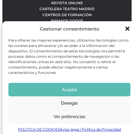
REVISTA ONLINE
CARTELERA TEATRO MADRID
CENTROS DE FORMACIÓN
PREMIOS GODOT
CONCURSOS
Gestionar consentimiento
SOBRE NOSOTROS
CONTACTO
Para ofrecer las mejores experiencias, utilizamos tecnologías como
OBRAS MÁS VOTADAS
las cookies para almacenar y/o acceder a la información del
RANKING MEJORES OBRAS
dispositivo. El consentimiento de estas tecnologías nos permitirá
procesar datos como el comportamiento de navegación o las
BÚSQUEDA AVANZADA DE OBRAS
identificaciones únicas en este sitio. No consentir o retirar el
consentimiento, puede afectar negativamente a ciertas
características y funciones.
Revista GODOT
es una revista independiente especializada
en información sobre artes escénicas de Madrid, gratuita y
Aceptar
que se distribuye en espacios escénicos, además de otros
puntos de interés turístico y de ocio de la capital.
Denegar
Ver preferencias
Revista de Artes Escénicas GODOT © 2026
Desarrollado por
Precise Future
POLÍTICA DE COOKIES
Aviso legal / Política de Privacidad