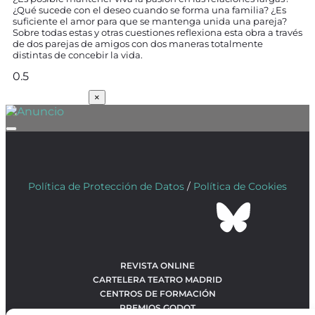
¿Qué sucede con el deseo cuando se forma una familia? ¿Es
suficiente el amor para que se mantenga unida una pareja?
Sobre todas estas y otras cuestiones reflexiona esta obra a través
de dos parejas de amigos con dos maneras totalmente
distintas de concebir la vida.
SUSCRÍBETE
×
Política de Protección de Datos
/
Política de Cookies
REVISTA ONLINE
CARTELERA TEATRO MADRID
CENTROS DE FORMACIÓN
PREMIOS GODOT