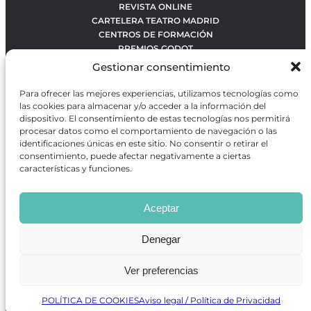
REVISTA ONLINE
CARTELERA TEATRO MADRID
CENTROS DE FORMACIÓN
PREMIOS GODOT
CONCURSOS
Gestionar consentimiento
SOBRE NOSOTROS
CONTACTO
Para ofrecer las mejores experiencias, utilizamos tecnologías como
OBRAS MÁS VOTADAS
las cookies para almacenar y/o acceder a la información del
RANKING MEJORES OBRAS
dispositivo. El consentimiento de estas tecnologías nos permitirá
procesar datos como el comportamiento de navegación o las
BÚSQUEDA AVANZADA DE OBRAS
identificaciones únicas en este sitio. No consentir o retirar el
consentimiento, puede afectar negativamente a ciertas
características y funciones.
Revista GODOT
es una revista independiente especializada
en información sobre artes escénicas de Madrid, gratuita y
Aceptar
que se distribuye en espacios escénicos, además de otros
puntos de interés turístico y de ocio de la capital.
Denegar
Ver preferencias
Revista de Artes Escénicas GODOT © 2026
Desarrollado por
Precise Future
POLÍTICA DE COOKIES
Aviso legal / Política de Privacidad