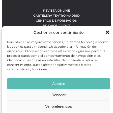
REVISTA ONLINE
CARTELERA TEATRO MADRID
CENTROS DE FORMACIÓN
PREMIOS GODOT
CONCURSOS
Gestionar consentimiento
SOBRE NOSOTROS
CONTACTO
Para ofrecer las mejores experiencias, utilizamos tecnologías como
OBRAS MÁS VOTADAS
las cookies para almacenar y/o acceder a la información del
RANKING MEJORES OBRAS
dispositivo. El consentimiento de estas tecnologías nos permitirá
procesar datos como el comportamiento de navegación o las
BÚSQUEDA AVANZADA DE OBRAS
identificaciones únicas en este sitio. No consentir o retirar el
consentimiento, puede afectar negativamente a ciertas
características y funciones.
Revista GODOT
es una revista independiente especializada
en información sobre artes escénicas de Madrid, gratuita y
Aceptar
que se distribuye en espacios escénicos, además de otros
puntos de interés turístico y de ocio de la capital.
Denegar
Ver preferencias
Revista de Artes Escénicas GODOT © 2026