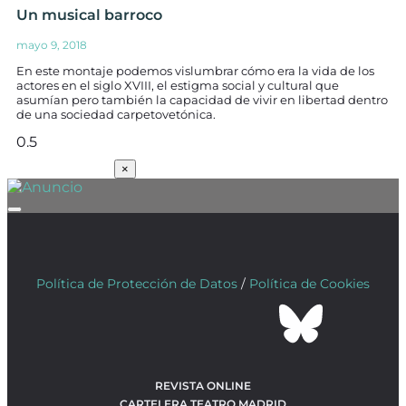
Un musical barroco
mayo 9, 2018
En este montaje podemos vislumbrar cómo era la vida de los
actores en el siglo XVIII, el estigma social y cultural que
asumían pero también la capacidad de vivir en libertad dentro
de una sociedad carpetovetónica.
SUSCRÍBETE
×
Política de Protección de Datos
/
Política de Cookies
REVISTA ONLINE
CARTELERA TEATRO MADRID