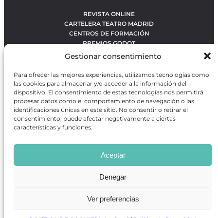
REVISTA ONLINE
CARTELERA TEATRO MADRID
CENTROS DE FORMACIÓN
PREMIOS GODOT
CONCURSOS
Gestionar consentimiento
SOBRE NOSOTROS
CONTACTO
Para ofrecer las mejores experiencias, utilizamos tecnologías como
OBRAS MÁS VOTADAS
las cookies para almacenar y/o acceder a la información del
RANKING MEJORES OBRAS
dispositivo. El consentimiento de estas tecnologías nos permitirá
procesar datos como el comportamiento de navegación o las
BÚSQUEDA AVANZADA DE OBRAS
identificaciones únicas en este sitio. No consentir o retirar el
consentimiento, puede afectar negativamente a ciertas
características y funciones.
Revista GODOT
es una revista independiente especializada
en información sobre artes escénicas de Madrid, gratuita y
Aceptar
que se distribuye en espacios escénicos, además de otros
puntos de interés turístico y de ocio de la capital.
Denegar
Ver preferencias
Revista de Artes Escénicas GODOT © 2026