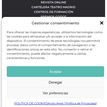
REVISTA ONLINE
CARTELERA TEATRO MADRID
CENTROS DE FORMACIÓN
PREMIOS GODOT
CONCURSOS
Gestionar consentimiento
SOBRE NOSOTROS
CONTACTO
Para ofrecer las mejores experiencias, utilizamos tecnologías como
OBRAS MÁS VOTADAS
las cookies para almacenar y/o acceder a la información del
RANKING MEJORES OBRAS
dispositivo. El consentimiento de estas tecnologías nos permitirá
procesar datos como el comportamiento de navegación o las
BÚSQUEDA AVANZADA DE OBRAS
identificaciones únicas en este sitio. No consentir o retirar el
consentimiento, puede afectar negativamente a ciertas
características y funciones.
Revista GODOT
es una revista independiente especializada
en información sobre artes escénicas de Madrid, gratuita y
Aceptar
que se distribuye en espacios escénicos, además de otros
puntos de interés turístico y de ocio de la capital.
Denegar
Ver preferencias
Revista de Artes Escénicas GODOT © 2026
Desarrollado por
Precise Future
POLÍTICA DE COOKIES
Aviso legal / Política de Privacidad