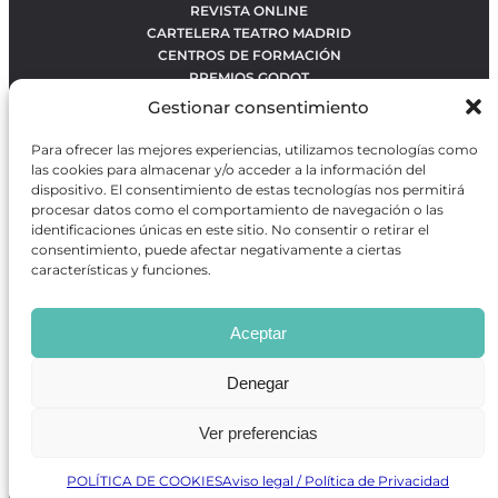
REVISTA ONLINE
CARTELERA TEATRO MADRID
CENTROS DE FORMACIÓN
PREMIOS GODOT
CONCURSOS
Gestionar consentimiento
SOBRE NOSOTROS
CONTACTO
Para ofrecer las mejores experiencias, utilizamos tecnologías como
OBRAS MÁS VOTADAS
las cookies para almacenar y/o acceder a la información del
RANKING MEJORES OBRAS
dispositivo. El consentimiento de estas tecnologías nos permitirá
procesar datos como el comportamiento de navegación o las
BÚSQUEDA AVANZADA DE OBRAS
identificaciones únicas en este sitio. No consentir o retirar el
consentimiento, puede afectar negativamente a ciertas
características y funciones.
Revista GODOT
es una revista independiente especializada
en información sobre artes escénicas de Madrid, gratuita y
Aceptar
que se distribuye en espacios escénicos, además de otros
puntos de interés turístico y de ocio de la capital.
Denegar
Ver preferencias
Revista de Artes Escénicas GODOT © 2026
Desarrollado por
Precise Future
POLÍTICA DE COOKIES
Aviso legal / Política de Privacidad