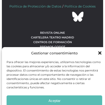
Política de Protección de Datos
/
Política de Cookies
REVISTA ONLINE
CARTELERA TEATRO MADRID
CENTROS DE FORMACIÓN
PREMIOS GODOT
CONCURSOS
Gestionar consentimiento
SOBRE NOSOTROS
CONTACTO
Para ofrecer las mejores experiencias, utilizamos tecnologías como
OBRAS MÁS VOTADAS
las cookies para almacenar y/o acceder a la información del
RANKING MEJORES OBRAS
dispositivo. El consentimiento de estas tecnologías nos permitirá
procesar datos como el comportamiento de navegación o las
BÚSQUEDA AVANZADA DE OBRAS
identificaciones únicas en este sitio. No consentir o retirar el
consentimiento, puede afectar negativamente a ciertas
características y funciones.
Revista GODOT
es una revista independiente especializada
en información sobre artes escénicas de Madrid, gratuita y
Aceptar
que se distribuye en espacios escénicos, además de otros