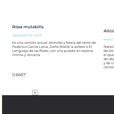
Rosa mutabilis
Alici
septiembre 8, 2025
enero 
Es una versión actual, atrevida y fresca del texto de
Federico García Lorca, Doña Rosita la soltera o El
Natali
Lenguaje de las flores, con una puesta en escena
de lo
íntima y cercana.
el que
de obj
y de c
cantad
SUSCRÍBETE
×