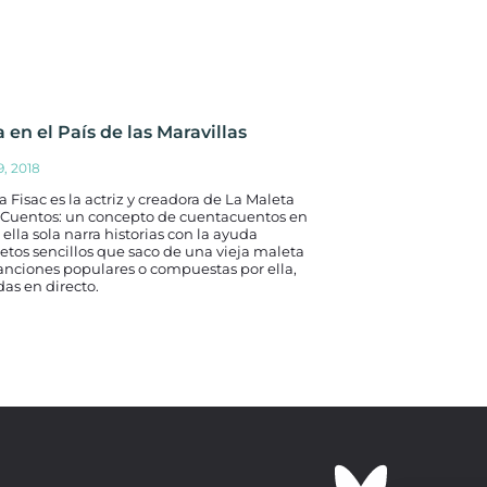
a en el País de las Maravillas
9, 2018
a Fisac es la actriz y creadora de La Maleta
s Cuentos: un concepto de cuentacuentos en
 ella sola narra historias con la ayuda
etos sencillos que saco de una vieja maleta
anciones populares o compuestas por ella,
as en directo.