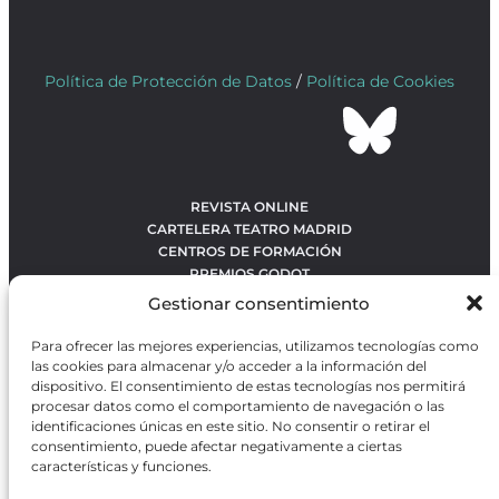
Política de Protección de Datos
/
Política de Cookies
REVISTA ONLINE
CARTELERA TEATRO MADRID
CENTROS DE FORMACIÓN
PREMIOS GODOT
CONCURSOS
Gestionar consentimiento
SOBRE NOSOTROS
CONTACTO
Para ofrecer las mejores experiencias, utilizamos tecnologías como
OBRAS MÁS VOTADAS
las cookies para almacenar y/o acceder a la información del
RANKING MEJORES OBRAS
dispositivo. El consentimiento de estas tecnologías nos permitirá
procesar datos como el comportamiento de navegación o las
BÚSQUEDA AVANZADA DE OBRAS
identificaciones únicas en este sitio. No consentir o retirar el
consentimiento, puede afectar negativamente a ciertas
características y funciones.