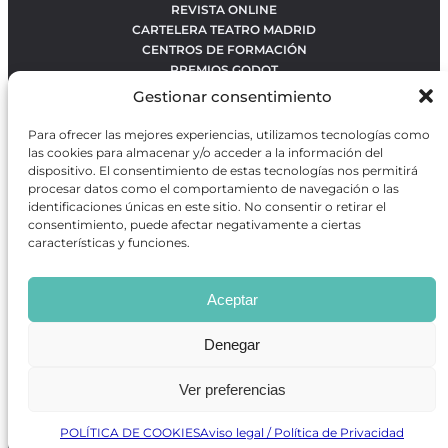
REVISTA ONLINE
CARTELERA TEATRO MADRID
CENTROS DE FORMACIÓN
PREMIOS GODOT
CONCURSOS
Gestionar consentimiento
SOBRE NOSOTROS
CONTACTO
Para ofrecer las mejores experiencias, utilizamos tecnologías como
OBRAS MÁS VOTADAS
las cookies para almacenar y/o acceder a la información del
RANKING MEJORES OBRAS
dispositivo. El consentimiento de estas tecnologías nos permitirá
procesar datos como el comportamiento de navegación o las
BÚSQUEDA AVANZADA DE OBRAS
identificaciones únicas en este sitio. No consentir o retirar el
consentimiento, puede afectar negativamente a ciertas
características y funciones.
Revista GODOT
es una revista independiente especializada
en información sobre artes escénicas de Madrid, gratuita y
Aceptar
que se distribuye en espacios escénicos, además de otros
puntos de interés turístico y de ocio de la capital.
Denegar
Ver preferencias
Revista de Artes Escénicas GODOT © 2026
Desarrollado por
Precise Future
POLÍTICA DE COOKIES
Aviso legal / Política de Privacidad