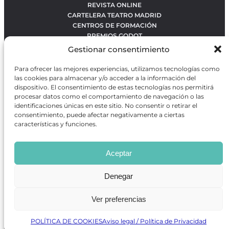
REVISTA ONLINE
CARTELERA TEATRO MADRID
CENTROS DE FORMACIÓN
PREMIOS GODOT
CONCURSOS
Gestionar consentimiento
SOBRE NOSOTROS
CONTACTO
Para ofrecer las mejores experiencias, utilizamos tecnologías como
OBRAS MÁS VOTADAS
las cookies para almacenar y/o acceder a la información del
RANKING MEJORES OBRAS
dispositivo. El consentimiento de estas tecnologías nos permitirá
procesar datos como el comportamiento de navegación o las
BÚSQUEDA AVANZADA DE OBRAS
identificaciones únicas en este sitio. No consentir o retirar el
consentimiento, puede afectar negativamente a ciertas
características y funciones.
Revista GODOT
es una revista independiente especializada
en información sobre artes escénicas de Madrid, gratuita y
Aceptar
que se distribuye en espacios escénicos, además de otros
puntos de interés turístico y de ocio de la capital.
Denegar
Ver preferencias
Revista de Artes Escénicas GODOT © 2026
Desarrollado por
Precise Future
POLÍTICA DE COOKIES
Aviso legal / Política de Privacidad