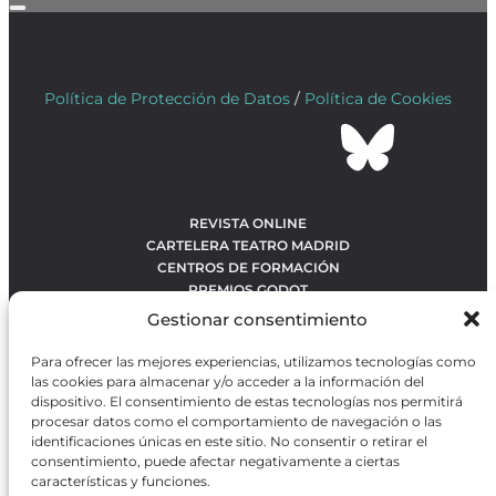
Política de Protección de Datos
/
Política de Cookies
REVISTA ONLINE
CARTELERA TEATRO MADRID
CENTROS DE FORMACIÓN
PREMIOS GODOT
CONCURSOS
Gestionar consentimiento
SOBRE NOSOTROS
CONTACTO
Para ofrecer las mejores experiencias, utilizamos tecnologías como
OBRAS MÁS VOTADAS
las cookies para almacenar y/o acceder a la información del
RANKING MEJORES OBRAS
dispositivo. El consentimiento de estas tecnologías nos permitirá
procesar datos como el comportamiento de navegación o las
BÚSQUEDA AVANZADA DE OBRAS
identificaciones únicas en este sitio. No consentir o retirar el
consentimiento, puede afectar negativamente a ciertas
características y funciones.