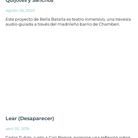
Quijotes y Sanchos
agosto 26, 2020
Este proyecto de Bella Batalla es teatro inmersivo, una travesía
audio-guiada a través del madrileño barrio de Chamberí.
Lear (Desaparecer)
abril 30, 2019
Carlos Tuñón, junto a Gon Ramos, propone una reflexión sobre