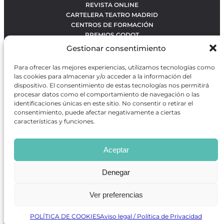
REVISTA ONLINE
CARTELERA TEATRO MADRID
CENTROS DE FORMACIÓN
PREMIOS GODOT
CONCURSOS
Gestionar consentimiento
SOBRE NOSOTROS
CONTACTO
Para ofrecer las mejores experiencias, utilizamos tecnologías como
OBRAS MÁS VOTADAS
las cookies para almacenar y/o acceder a la información del
RANKING MEJORES OBRAS
dispositivo. El consentimiento de estas tecnologías nos permitirá
procesar datos como el comportamiento de navegación o las
BÚSQUEDA AVANZADA DE OBRAS
identificaciones únicas en este sitio. No consentir o retirar el
consentimiento, puede afectar negativamente a ciertas
características y funciones.
Revista GODOT
es una revista independiente especializada
en información sobre artes escénicas de Madrid, gratuita y
Aceptar
que se distribuye en espacios escénicos, además de otros
puntos de interés turístico y de ocio de la capital.
Denegar
Ver preferencias
Revista de Artes Escénicas GODOT © 2026
Desarrollado por
Precise Future
POLÍTICA DE COOKIES
Aviso legal / Política de Privacidad