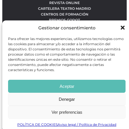
REVISTA ONLINE
CARTELERA TEATRO MADRID
CENTROS DE FORMACIÓN
PREMIOS GODOT
CONCURSOS
Gestionar consentimiento
SOBRE NOSOTROS
CONTACTO
Para ofrecer las mejores experiencias, utilizamos tecnologías como
OBRAS MÁS VOTADAS
las cookies para almacenar y/o acceder a la información del
RANKING MEJORES OBRAS
dispositivo. El consentimiento de estas tecnologías nos permitirá
procesar datos como el comportamiento de navegación o las
BÚSQUEDA AVANZADA DE OBRAS
identificaciones únicas en este sitio. No consentir o retirar el
consentimiento, puede afectar negativamente a ciertas
características y funciones.
Revista GODOT
es una revista independiente especializada
en información sobre artes escénicas de Madrid, gratuita y
Aceptar
que se distribuye en espacios escénicos, además de otros
puntos de interés turístico y de ocio de la capital.
Denegar
Ver preferencias
Revista de Artes Escénicas GODOT © 2026
Desarrollado por
Precise Future
POLÍTICA DE COOKIES
Aviso legal / Política de Privacidad