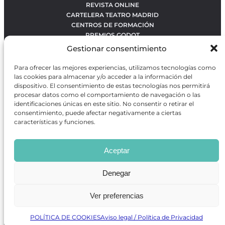
REVISTA ONLINE
CARTELERA TEATRO MADRID
CENTROS DE FORMACIÓN
PREMIOS GODOT
CONCURSOS
Gestionar consentimiento
SOBRE NOSOTROS
CONTACTO
Para ofrecer las mejores experiencias, utilizamos tecnologías como
OBRAS MÁS VOTADAS
las cookies para almacenar y/o acceder a la información del
RANKING MEJORES OBRAS
dispositivo. El consentimiento de estas tecnologías nos permitirá
procesar datos como el comportamiento de navegación o las
BÚSQUEDA AVANZADA DE OBRAS
identificaciones únicas en este sitio. No consentir o retirar el
consentimiento, puede afectar negativamente a ciertas
características y funciones.
Revista GODOT
es una revista independiente especializada
en información sobre artes escénicas de Madrid, gratuita y
Aceptar
que se distribuye en espacios escénicos, además de otros
puntos de interés turístico y de ocio de la capital.
Denegar
Ver preferencias
Revista de Artes Escénicas GODOT © 2026
Desarrollado por
Precise Future
POLÍTICA DE COOKIES
Aviso legal / Política de Privacidad