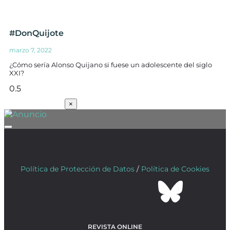
#DonQuijote
marzo 7, 2022
¿Cómo sería Alonso Quijano si fuese un adolescente del siglo
XXI?
SUSCRÍBETE
×
Política de Protección de Datos
/
Política de Cookies
REVISTA ONLINE