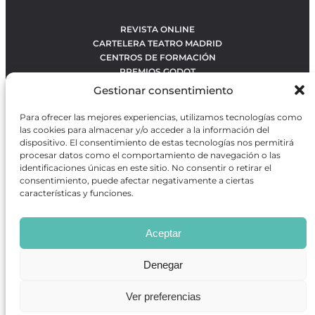
REVISTA ONLINE
CARTELERA TEATRO MADRID
CENTROS DE FORMACIÓN
PREMIOS GODOT
CONCURSOS
Gestionar consentimiento
SOBRE NOSOTROS
CONTACTO
Para ofrecer las mejores experiencias, utilizamos tecnologías como
OBRAS MÁS VOTADAS
las cookies para almacenar y/o acceder a la información del
RANKING MEJORES OBRAS
dispositivo. El consentimiento de estas tecnologías nos permitirá
procesar datos como el comportamiento de navegación o las
BÚSQUEDA AVANZADA DE OBRAS
identificaciones únicas en este sitio. No consentir o retirar el
consentimiento, puede afectar negativamente a ciertas
características y funciones.
Revista GODOT
es una revista independiente especializada
en información sobre artes escénicas de Madrid, gratuita y
Aceptar
que se distribuye en espacios escénicos, además de otros
puntos de interés turístico y de ocio de la capital.
Denegar
Ver preferencias
Revista de Artes Escénicas GODOT © 2026