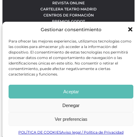
REVISTA ONLINE
CARTELERA TEATRO MADRID
CENTROS DE FORMACIÓN
PREMIOS GODOT
CONCURSOS
Gestionar consentimiento
SOBRE NOSOTROS
CONTACTO
Para ofrecer las mejores experiencias, utilizamos tecnologías como
OBRAS MÁS VOTADAS
las cookies para almacenar y/o acceder a la información del
RANKING MEJORES OBRAS
dispositivo. El consentimiento de estas tecnologías nos permitirá
procesar datos como el comportamiento de navegación o las
BÚSQUEDA AVANZADA DE OBRAS
identificaciones únicas en este sitio. No consentir o retirar el
consentimiento, puede afectar negativamente a ciertas
características y funciones.
Revista GODOT
es una revista independiente especializada
en información sobre artes escénicas de Madrid, gratuita y
Aceptar
que se distribuye en espacios escénicos, además de otros
puntos de interés turístico y de ocio de la capital.
Denegar
Ver preferencias
Revista de Artes Escénicas GODOT © 2026
Desarrollado por
Precise Future
POLÍTICA DE COOKIES
Aviso legal / Política de Privacidad