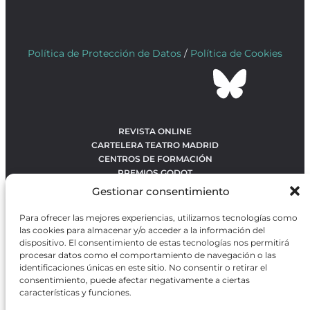
Política de Protección de Datos
/
Política de Cookies
REVISTA ONLINE
CARTELERA TEATRO MADRID
CENTROS DE FORMACIÓN
PREMIOS GODOT
CONCURSOS
Gestionar consentimiento
SOBRE NOSOTROS
CONTACTO
Para ofrecer las mejores experiencias, utilizamos tecnologías como
OBRAS MÁS VOTADAS
las cookies para almacenar y/o acceder a la información del
RANKING MEJORES OBRAS
dispositivo. El consentimiento de estas tecnologías nos permitirá
procesar datos como el comportamiento de navegación o las
BÚSQUEDA AVANZADA DE OBRAS
identificaciones únicas en este sitio. No consentir o retirar el
consentimiento, puede afectar negativamente a ciertas
características y funciones.