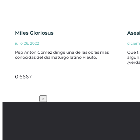
Miles Gloriosus
Ases
julio 26, 2022
diciem
Pep Antón Gómez dirige una de las obras más
Que ti
conocidas del dramaturgo latino Plauto.
algun
¿verd
SUSCRÍBETE
×