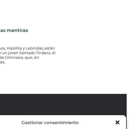
las mentiras
s, Hipólita y Leónidas, están
 un joven llamado Tíndaro, él
da Gimnasia, que, sin
ta.
Gestionar consentimiento
Revista GODOT
es una revista