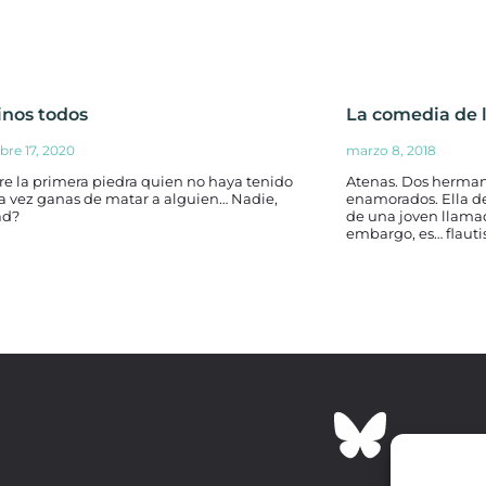
inos todos
La comedia de 
bre 17, 2020
marzo 8, 2018
re la primera piedra quien no haya tenido
Atenas. Dos hermano
a vez ganas de matar a alguien… Nadie,
enamorados. Ella de
ad?
de una joven llama
embargo, es… flautis