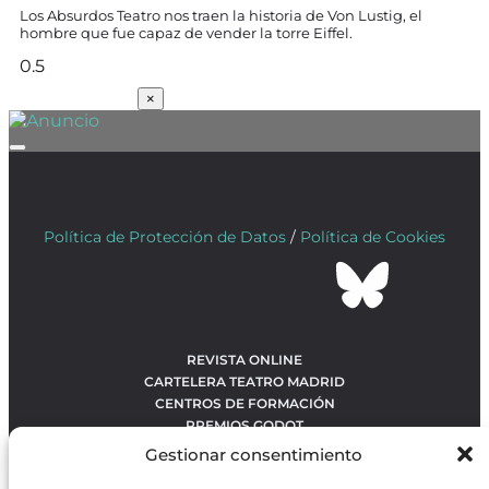
Los Absurdos Teatro nos traen la historia de Von Lustig, el
hombre que fue capaz de vender la torre Eiffel.
SUSCRÍBETE
×
Política de Protección de Datos
/
Política de Cookies
REVISTA ONLINE
CARTELERA TEATRO MADRID
CENTROS DE FORMACIÓN
PREMIOS GODOT
CONCURSOS
Gestionar consentimiento
SOBRE NOSOTROS