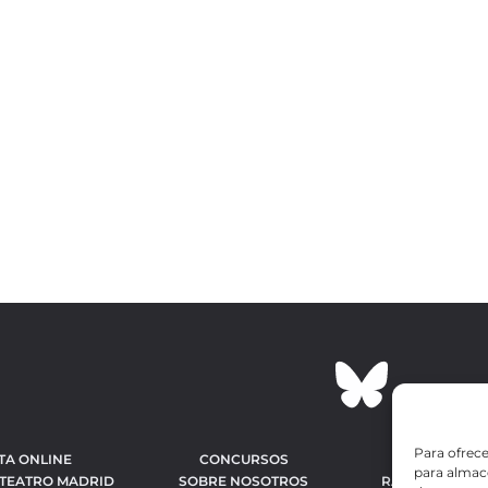
Para ofrece
TA ONLINE
CONCURSOS
OBRAS MÁS 
para almace
 TEATRO MADRID
SOBRE NOSOTROS
RANKING MEJO