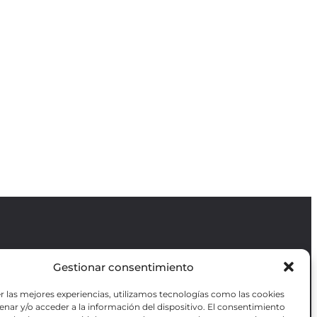
Gestionar consentimiento
Revista GODOT
es una revista
independiente especializada en información
r las mejores experiencias, utilizamos tecnologías como las cookies
sobre artes escénicas de Madrid, gratuita y
VOTADAS
nar y/o acceder a la información del dispositivo. El consentimiento
que se distribuye en espacios escénicos,
RES OBRAS