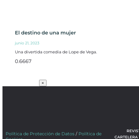
El destino de una mujer
junio 21, 2023
Una divertida comedia de Lope de Vega.
SUSCRÍBETE
×
REVIS
Política de Protección de Datos
/
Política de
CARTELERA