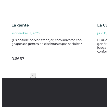
La gente
La C
septiembre 19, 2023
julio 1
¿Es posible hablar, trabajar, comunicarse con
El dúo
grupos de gentes de distintas capas sociales?
genéri
juega 
confer
SUSCRÍBETE
×