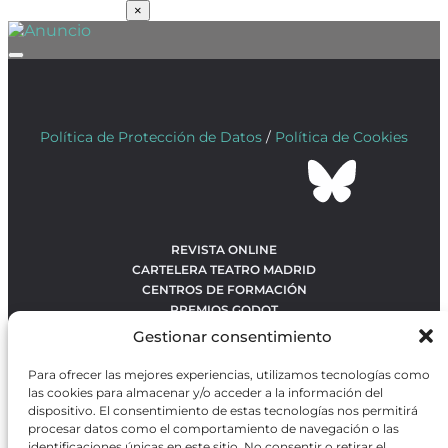
SUSCRÍBETE
×
Política de Protección de Datos
/
Política de Cookies
REVISTA ONLINE
CARTELERA TEATRO MADRID
CENTROS DE FORMACIÓN
PREMIOS GODOT
CONCURSOS
Gestionar consentimiento
SOBRE NOSOTROS
CONTACTO
Para ofrecer las mejores experiencias, utilizamos tecnologías como
OBRAS MÁS VOTADAS
las cookies para almacenar y/o acceder a la información del
RANKING MEJORES OBRAS
dispositivo. El consentimiento de estas tecnologías nos permitirá
procesar datos como el comportamiento de navegación o las
BÚSQUEDA AVANZADA DE OBRAS
identificaciones únicas en este sitio. No consentir o retirar el