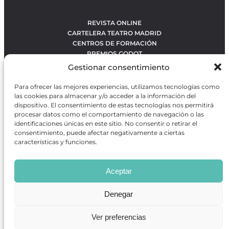
REVISTA ONLINE
CARTELERA TEATRO MADRID
CENTROS DE FORMACIÓN
PREMIOS GODOT
CONCURSOS
Gestionar consentimiento
SOBRE NOSOTROS
CONTACTO
Para ofrecer las mejores experiencias, utilizamos tecnologías como
OBRAS MÁS VOTADAS
las cookies para almacenar y/o acceder a la información del
RANKING MEJORES OBRAS
dispositivo. El consentimiento de estas tecnologías nos permitirá
procesar datos como el comportamiento de navegación o las
BÚSQUEDA AVANZADA DE OBRAS
identificaciones únicas en este sitio. No consentir o retirar el
consentimiento, puede afectar negativamente a ciertas
características y funciones.
Revista GODOT
es una revista independiente especializada
en información sobre artes escénicas de Madrid, gratuita y
Aceptar
que se distribuye en espacios escénicos, además de otros
puntos de interés turístico y de ocio de la capital.
Denegar
Ver preferencias
Revista de Artes Escénicas GODOT © 2026