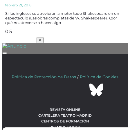
febrero 21, 2018
Si los ingleses se atrevieron a meter todo Shakespeare en un
espectáculo (Las obras completas de W. Shakespeare), ¿por
qué no atreverse a hacer algo
SUSCRÍBETE
×
Política de Protección de Datos
/
Política de Cookies
REVISTA ONLINE
CARTELERA TEATRO MADRID
CENTROS DE FORMACIÓN
PREMIOS GODOT