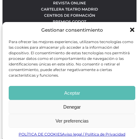
REVISTA ONLINE
CARTELERA TEATRO MADRID
CENTROS DE FORMACIÓN
PREMIOS GODOT
CONCURSOS
Gestionar consentimiento
SOBRE NOSOTROS
CONTACTO
Para ofrecer las mejores experiencias, utilizamos tecnologías como
OBRAS MÁS VOTADAS
las cookies para almacenar y/o acceder a la información del
RANKING MEJORES OBRAS
dispositivo. El consentimiento de estas tecnologías nos permitirá
procesar datos como el comportamiento de navegación o las
BÚSQUEDA AVANZADA DE OBRAS
identificaciones únicas en este sitio. No consentir o retirar el
consentimiento, puede afectar negativamente a ciertas
características y funciones.
Revista GODOT
es una revista independiente especializada
en información sobre artes escénicas de Madrid, gratuita y
Aceptar
que se distribuye en espacios escénicos, además de otros
puntos de interés turístico y de ocio de la capital.
Denegar
Ver preferencias
Revista de Artes Escénicas GODOT © 2026
Desarrollado por
Precise Future
POLÍTICA DE COOKIES
Aviso legal / Política de Privacidad