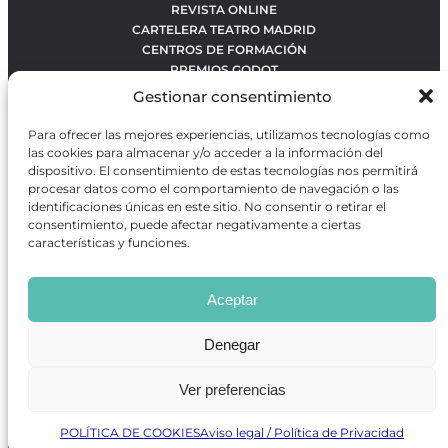
REVISTA ONLINE
CARTELERA TEATRO MADRID
CENTROS DE FORMACIÓN
PREMIOS GODOT
CONCURSOS
Gestionar consentimiento
SOBRE NOSOTROS
CONTACTO
Para ofrecer las mejores experiencias, utilizamos tecnologías como
OBRAS MÁS VOTADAS
las cookies para almacenar y/o acceder a la información del
RANKING MEJORES OBRAS
dispositivo. El consentimiento de estas tecnologías nos permitirá
procesar datos como el comportamiento de navegación o las
BÚSQUEDA AVANZADA DE OBRAS
identificaciones únicas en este sitio. No consentir o retirar el
consentimiento, puede afectar negativamente a ciertas
características y funciones.
Revista GODOT
es una revista independiente especializada
en información sobre artes escénicas de Madrid, gratuita y
Aceptar
que se distribuye en espacios escénicos, además de otros
puntos de interés turístico y de ocio de la capital.
Denegar
Ver preferencias
Revista de Artes Escénicas GODOT © 2026
Desarrollado por
Precise Future
POLÍTICA DE COOKIES
Aviso legal / Política de Privacidad