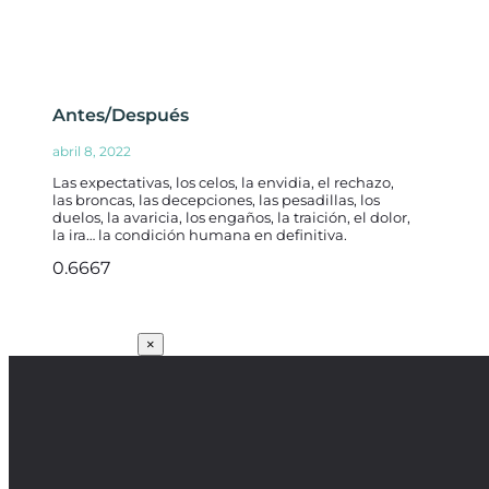
Antes/Después
abril 8, 2022
Las expectativas, los celos, la envidia, el rechazo,
las broncas, las decepciones, las pesadillas, los
duelos, la avaricia, los engaños, la traición, el dolor,
la ira… la condición humana en definitiva.
SUSCRÍBETE
×