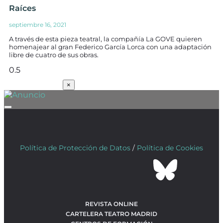
Raíces
septiembre 16, 2021
A través de esta pieza teatral, la compañía La GOVE quieren
homenajear al gran Federico García Lorca con una adaptación
libre de cuatro de sus obras.
SUSCRÍBETE
×
Política de Protección de Datos
/
Política de Cookies
REVISTA ONLINE
CARTELERA TEATRO MADRID