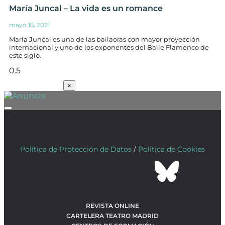
María Juncal – La vida es un romance
mayo 16, 2021
María Juncal es una de las bailaoras con mayor proyección
internacional y uno de los exponentes del Baile Flamenco de
este siglo.
SUSCRÍBETE
×
Política de Protección de Datos
/
Política de Cookies
REVISTA ONLINE
CARTELERA TEATRO MADRID