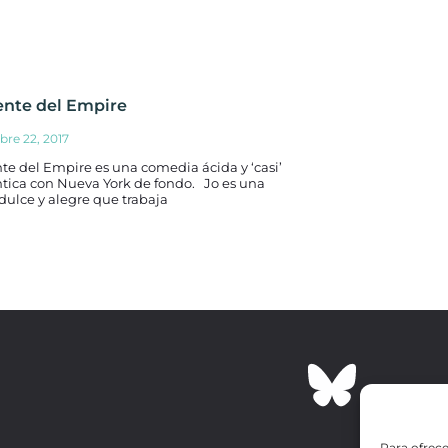
ente del Empire
bre 22, 2017
te del Empire es una comedia ácida y ‘casi’
ntica con Nueva York de fondo. Jo es una
dulce y alegre que trabaja
Para ofrece