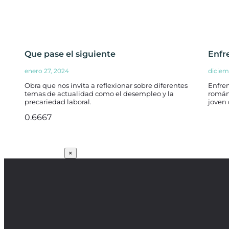
Que pase el siguiente
Enfr
enero 27, 2024
diciem
Obra que nos invita a reflexionar sobre diferentes
Enfren
temas de actualidad como el desempleo y la
romá
precariedad laboral.
joven 
SUSCRÍBETE
×