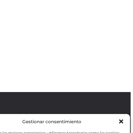
Gestionar consentimiento
Revista GODOT
es una revista
independiente especializada en información
r las mejores experiencias, utilizamos tecnologías como las cookies