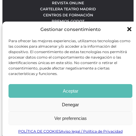
REVISTA ONLINE
CARTELERA TEATRO MADRID
CENTROS DE FORMACIÓN
PREMIOS GODOT
CONCURSOS
Gestionar consentimiento
SOBRE NOSOTROS
CONTACTO
Para ofrecer las mejores experiencias, utilizamos tecnologías como
OBRAS MÁS VOTADAS
las cookies para almacenar y/o acceder a la información del
RANKING MEJORES OBRAS
dispositivo. El consentimiento de estas tecnologías nos permitirá
procesar datos como el comportamiento de navegación o las
BÚSQUEDA AVANZADA DE OBRAS
identificaciones únicas en este sitio. No consentir o retirar el
consentimiento, puede afectar negativamente a ciertas
características y funciones.
Revista GODOT
es una revista independiente especializada
en información sobre artes escénicas de Madrid, gratuita y
Aceptar
que se distribuye en espacios escénicos, además de otros
puntos de interés turístico y de ocio de la capital.
Denegar
Ver preferencias
Revista de Artes Escénicas GODOT © 2026
Desarrollado por
Precise Future
POLÍTICA DE COOKIES
Aviso legal / Política de Privacidad