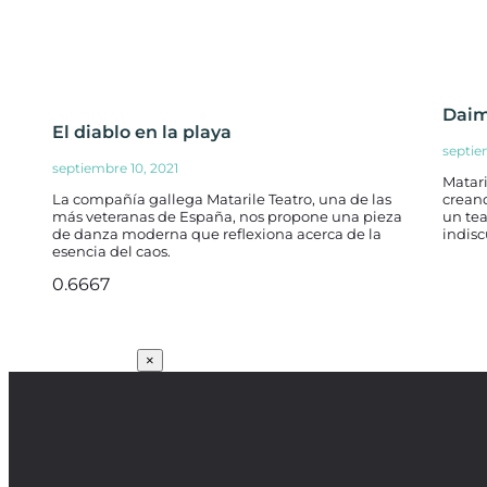
Daim
El diablo en la playa
septie
septiembre 10, 2021
Matari
La compañía gallega Matarile Teatro, una de las
creand
más veteranas de España, nos propone una pieza
un tea
de danza moderna que reflexiona acerca de la
indisc
esencia del caos.
SUSCRÍBETE
×