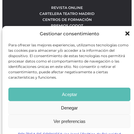
REVISTA ONLINE
CARTELERA TEATRO MADRID
CENTROS DE FORMACIÓN
PREMIOS GODOT
CONCURSOS
Gestionar consentimiento
SOBRE NOSOTROS
CONTACTO
Para ofrecer las mejores experiencias, utilizamos tecnologías como
OBRAS MÁS VOTADAS
las cookies para almacenar y/o acceder a la información del
RANKING MEJORES OBRAS
dispositivo. El consentimiento de estas tecnologías nos permitirá
procesar datos como el comportamiento de navegación o las
BÚSQUEDA AVANZADA DE OBRAS
identificaciones únicas en este sitio. No consentir o retirar el
consentimiento, puede afectar negativamente a ciertas
características y funciones.
Revista GODOT
es una revista independiente especializada
en información sobre artes escénicas de Madrid, gratuita y
Aceptar
que se distribuye en espacios escénicos, además de otros
puntos de interés turístico y de ocio de la capital.
Denegar
Ver preferencias
Revista de Artes Escénicas GODOT © 2026
Desarrollado por
Precise Future