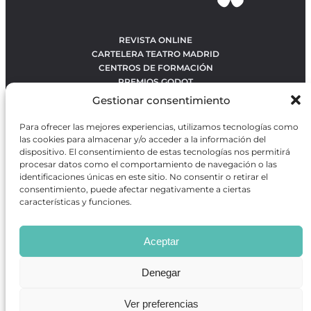
REVISTA ONLINE
CARTELERA TEATRO MADRID
CENTROS DE FORMACIÓN
PREMIOS GODOT
CONCURSOS
Gestionar consentimiento
SOBRE NOSOTROS
CONTACTO
Para ofrecer las mejores experiencias, utilizamos tecnologías como
OBRAS MÁS VOTADAS
las cookies para almacenar y/o acceder a la información del
RANKING MEJORES OBRAS
dispositivo. El consentimiento de estas tecnologías nos permitirá
procesar datos como el comportamiento de navegación o las
BÚSQUEDA AVANZADA DE OBRAS
identificaciones únicas en este sitio. No consentir o retirar el
consentimiento, puede afectar negativamente a ciertas
características y funciones.
Revista GODOT
es una revista independiente especializada
en información sobre artes escénicas de Madrid, gratuita y
Aceptar
que se distribuye en espacios escénicos, además de otros
puntos de interés turístico y de ocio de la capital.
Denegar
Ver preferencias