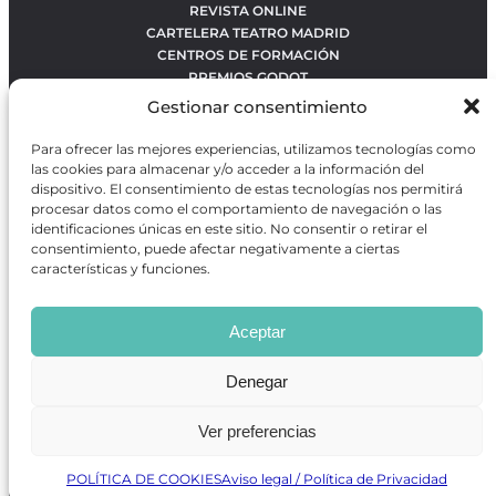
REVISTA ONLINE
CARTELERA TEATRO MADRID
CENTROS DE FORMACIÓN
PREMIOS GODOT
CONCURSOS
Gestionar consentimiento
SOBRE NOSOTROS
CONTACTO
Para ofrecer las mejores experiencias, utilizamos tecnologías como
OBRAS MÁS VOTADAS
las cookies para almacenar y/o acceder a la información del
RANKING MEJORES OBRAS
dispositivo. El consentimiento de estas tecnologías nos permitirá
procesar datos como el comportamiento de navegación o las
BÚSQUEDA AVANZADA DE OBRAS
identificaciones únicas en este sitio. No consentir o retirar el
consentimiento, puede afectar negativamente a ciertas
características y funciones.
Revista GODOT
es una revista independiente especializada
en información sobre artes escénicas de Madrid, gratuita y
Aceptar
que se distribuye en espacios escénicos, además de otros
puntos de interés turístico y de ocio de la capital.
Denegar
Ver preferencias
Revista de Artes Escénicas GODOT © 2026
Desarrollado por
Precise Future
POLÍTICA DE COOKIES
Aviso legal / Política de Privacidad