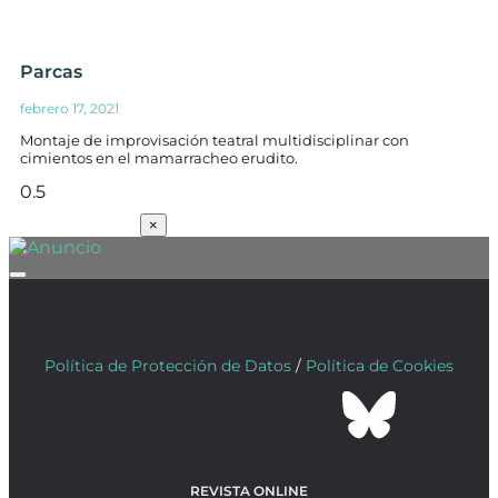
Parcas
febrero 17, 2021
Montaje de improvisación teatral multidisciplinar con
cimientos en el mamarracheo erudito.
SUSCRÍBETE
×
Política de Protección de Datos
/
Política de Cookies
REVISTA ONLINE