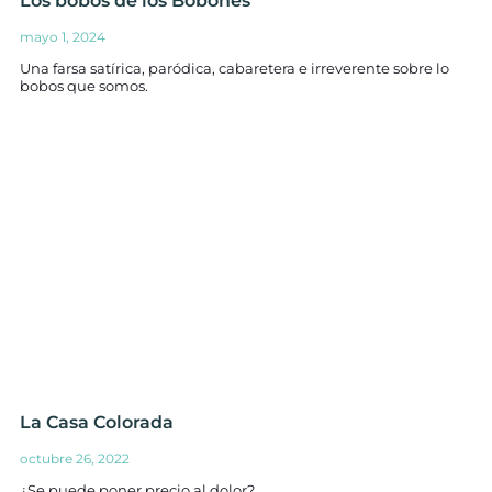
Los bobos de los Bobones
mayo 1, 2024
Una farsa satírica, paródica, cabaretera e irreverente sobre lo
bobos que somos.
La Casa Colorada
octubre 26, 2022
¿Se puede poner precio al dolor?