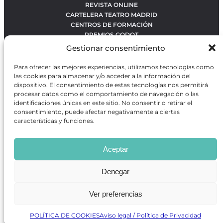
REVISTA ONLINE
CARTELERA TEATRO MADRID
CENTROS DE FORMACIÓN
PREMIOS GODOT
CONCURSOS
Gestionar consentimiento
SOBRE NOSOTROS
CONTACTO
Para ofrecer las mejores experiencias, utilizamos tecnologías como
OBRAS MÁS VOTADAS
las cookies para almacenar y/o acceder a la información del
RANKING MEJORES OBRAS
dispositivo. El consentimiento de estas tecnologías nos permitirá
procesar datos como el comportamiento de navegación o las
BÚSQUEDA AVANZADA DE OBRAS
identificaciones únicas en este sitio. No consentir o retirar el
consentimiento, puede afectar negativamente a ciertas
características y funciones.
Revista GODOT
es una revista independiente especializada
en información sobre artes escénicas de Madrid, gratuita y
Aceptar
que se distribuye en espacios escénicos, además de otros
puntos de interés turístico y de ocio de la capital.
Denegar
Ver preferencias
Revista de Artes Escénicas GODOT © 2026
Desarrollado por
Precise Future
POLÍTICA DE COOKIES
Aviso legal / Política de Privacidad