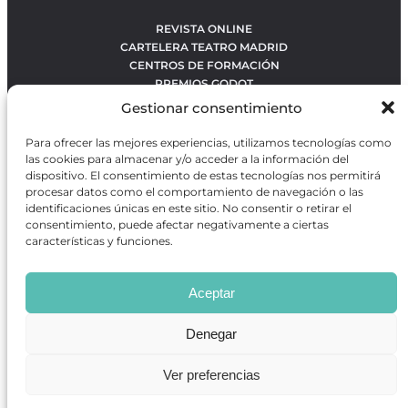
REVISTA ONLINE
CARTELERA TEATRO MADRID
CENTROS DE FORMACIÓN
PREMIOS GODOT
CONCURSOS
Gestionar consentimiento
SOBRE NOSOTROS
CONTACTO
Para ofrecer las mejores experiencias, utilizamos tecnologías como
OBRAS MÁS VOTADAS
las cookies para almacenar y/o acceder a la información del
RANKING MEJORES OBRAS
dispositivo. El consentimiento de estas tecnologías nos permitirá
procesar datos como el comportamiento de navegación o las
BÚSQUEDA AVANZADA DE OBRAS
identificaciones únicas en este sitio. No consentir o retirar el
consentimiento, puede afectar negativamente a ciertas
características y funciones.
Revista GODOT
es una revista independiente especializada
en información sobre artes escénicas de Madrid, gratuita y
Aceptar
que se distribuye en espacios escénicos, además de otros
puntos de interés turístico y de ocio de la capital.
Denegar
Ver preferencias
Revista de Artes Escénicas GODOT © 2026